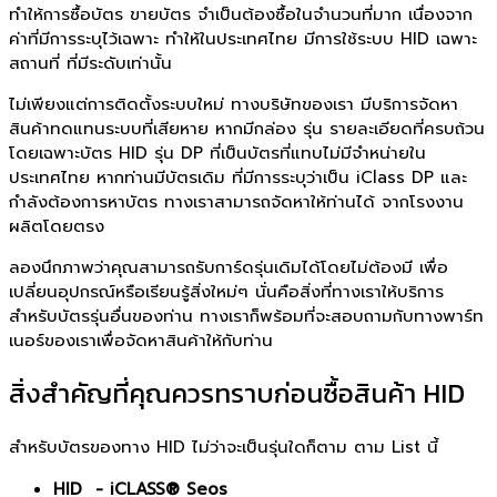
ทำให้การซื้อบัตร ขายบัตร จำเป็นต้องซื้อในจำนวนที่มาก เนื่องจาก
ค่าที่มีการระบุไว้เฉพาะ ทำให้ในประเทศไทย มีการใช้ระบบ HID เฉพาะ
สถานที่ ที่มีระดับเท่านั้น
ไม่เพียงแต่การติดตั้งระบบใหม่ ทางบริษัทของเรา มีบริการจัดหา
สินค้าทดแทนระบบที่เสียหาย หากมีกล่อง รุ่น รายละเอียดที่ครบถ้วน
โดยเฉพาะบัตร HID รุ่น DP ที่เป็นบัตรที่แทบไม่มีจำหน่ายใน
ประเทศไทย หากท่านมีบัตรเดิม ที่มีการระบุว่าเป็น iClass DP และ
กำลังต้องการหาบัตร ทางเราสามารถจัดหาให้ท่านได้ จากโรงงาน
ผลิตโดยตรง
ลองนึกภาพว่าคุณสามารถรับการ์ดรุ่นเดิมได้โดยไม่ต้องมี เพื่อ
เปลี่ยนอุปกรณ์หรือเรียนรู้สิ่งใหม่ๆ นั่นคือสิ่งที่ทางเราให้บริการ
สำหรับบัตรรุ่นอื่นของท่าน ทางเราก็พร้อมที่จะสอบถามกับทางพาร์ท
เนอร์ของเราเพื่อจัดหาสินค้าให้กับท่าน
สิ่งสำคัญที่คุณควรทราบก่อนซื้อสินค้า HID
สำหรับบัตรของทาง HID ไม่ว่าจะเป็นรุ่นใดก็ตาม ตาม List นี้
HID - iCLASS® Seos