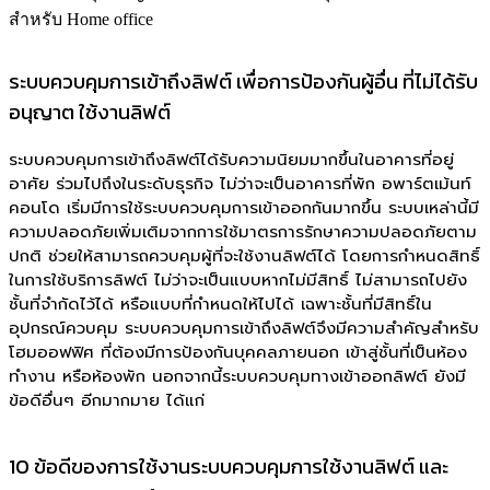
ระบบควบคุมการเข้าถึงลิฟต์ เพื่อการป้องกันผู้อื่น ที่ไม่ได้รับ
อนุญาต ใช้งานลิฟต์
ระบบควบคุมการเข้าถึงลิฟต์ได้รับความนิยมมากขึ้นในอาคารที่อยู่
อาศัย ร่วมไปถึงในระดับธุรกิจ ไม่ว่าจะเป็นอาคารที่พัก อพาร์ตเม้นท์
คอนโด เริ่มมีการใช้ระบบควบคุมการเข้าออกกันมากขึ้น ระบบเหล่านี้มี
ความปลอดภัยเพิ่มเติมจากการใช้มาตรการรักษาความปลอดภัยตาม
ปกติ ช่วยให้สามารถควบคุมผู้ที่จะใช้งานลิฟต์ได้ โดยการกำหนดสิทธิ์
ในการใช้บริการลิฟต์ ไม่ว่าจะเป็นแบบหากไม่มีสิทธิ์ ไม่สามารถไปยัง
ชั้นที่จำกัดไว้ได้ หรือแบบที่กำหนดให้ไปได้ เฉพาะชั้นที่มีสิทธิ์ใน
อุปกรณ์ควบคุม ระบบควบคุมการเข้าถึงลิฟต์จึงมีความสำคัญสำหรับ
โฮมออฟฟิศ ที่ต้องมีการป้องกันบุคคลภายนอก เข้าสู่ชั้นที่เป็นห้อง
ทำงาน หรือห้องพัก นอกจากนี้ระบบควบคุมทางเข้าออกลิฟต์ ยังมี
ข้อดีอื่นๆ อีกมากมาย ได้แก่
10 ข้อดีของการใช้งานระบบควบคุมการใช้งานลิฟต์ และ