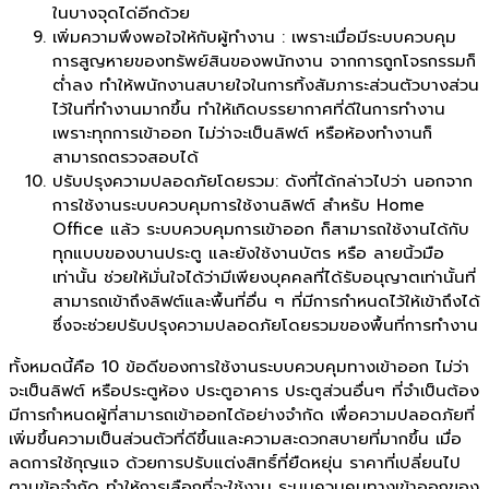
ในบางจุดได่อีกด้วย
เพิ่มความพึงพอใจให้กับผู้ทำงาน : เพราะเมื่อมีระบบควบคุม
การสูญหายของทรัพย์สินของพนักงาน จากการถูกโจรกรรมก็
ต่ำลง ทำให้พนักงานสบายใจในการทิ้งสัมภาระส่วนตัวบางส่วน
ไว้ในที่ทำงานมากขึ้น ทำให้เกิดบรรยากาศที่ดีในการทำงาน
เพราะทุกการเข้าออก ไม่ว่าจะเป็นลิฟต์ หรือห้องทำงานก็
สามารถตรวจสอบได้
ปรับปรุงความปลอดภัยโดยรวม: ดังที่ได้กล่าวไปว่า นอกจาก
การใช้งานระบบควบคุมการใช้งานลิฟต์ สำหรับ Home
Office แล้ว ระบบควบคุมการเข้าออก ก็สามารถใช้งานได้กับ
ทุกแบบของบานประตู และยังใช้งานบัตร หรือ ลายนิ้วมือ
เท่านั้น ช่วยให้มั่นใจได้ว่ามีเพียงบุคคลที่ได้รับอนุญาตเท่านั้นที่
สามารถเข้าถึงลิฟต์และพื้นที่อื่น ๆ ที่มีการกำหนดไว้ให้เข้าถึงได้
ซึ่งจะช่วยปรับปรุงความปลอดภัยโดยรวมของพื้นที่การทำงาน
ทั้งหมดนี้คือ 10 ข้อดีของการใช้งานระบบควบคุมทางเข้าออก ไม่ว่า
จะเป็นลิฟต์ หรือประตูห้อง ประตูอาคาร ประตูส่วนอื่นๆ ที่จำเป็นต้อง
มีการกำหนดผู้ที่สามารถเข้าออกได้อย่างจำกัด เพื่อความปลอดภัยที่
เพิ่มขึ้นความเป็นส่วนตัวที่ดีขึ้นและความสะดวกสบายที่มากขึ้น เมื่อ
ลดการใช้กุญแจ ด้วยการปรับแต่งสิทธิ์ที่ยืดหยุ่น ราคาที่เปลี่ยนไป
ตามข้อจำกัด ทำให้การเลือกที่จะใช้งาน ระบบควบคุมทางเข้าออกของ