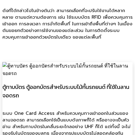
ดังที่ได้กล่าวไปในข้างต้นว่า สามารถเลือกที่จะปรับใช้งานได้หลาก
หลาย ตามแต่ความต้องการ เช่น ใช้ระบบบัตร RFID เพื่อควบคุมการ
เข้าออก การลงเวลา การจำกัดพื้นที่ ในการเข้าถึงพื้นที่ต่างๆ ในเบื้อง
ต้นขอยกตัวอย่างการใช้งานของแต่ละส่วน ในการติดตั้งระบบ
ควบคุมการเข้าออกด้วยบัตรใบเดียว ของแต่ละพื้นที่
ตู้ทาบบัตร ตู้ออกบัตรสำหรับระบบไม้กั้นรถยนต์ ที่ใช้ในลาน
จอดรถ
ระบบ One Card Access สำหรับควบคุมทางเข้าออกในส่วนของ
ลานจอดรถ สามารถเลือกใช้เป็นแบบดังภาพก็ได้ หรืออาจจะเป็นหัว
อ่าน สำหรับทาบบัตรในคลื่นระยะไกลอย่าง UHF ก็ได้ แต่ทั้งนี้ จะไม่
รองรับในบัตรของบลูทูธ เนื่องจากรูปแบบบัตรไม่สอดคล้องกัน