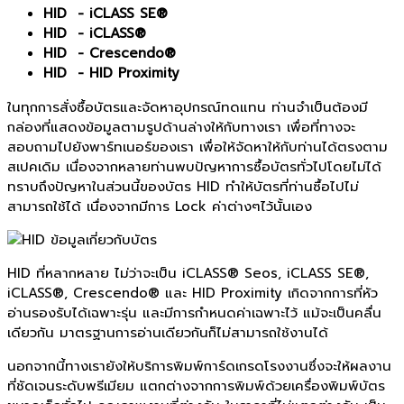
HID - iCLASS SE®
HID - iCLASS®
HID - Crescendo®
HID - HID Proximity
ในทุกการสั่งซื้อบัตรและจัดหาอุปกรณ์ทดแทน ท่านจำเป็นต้องมี
กล่องที่แสดงข้อมูลตามรูปด้านล่างให้กับทางเรา เพื่อที่ทางจะ
สอบถามไปยังพาร์ทเนอร์ของเรา เพื่อให้จัดหาให้กับท่านได้ตรงตาม
สเปคเดิม เนื่องจากหลายท่านพบปัญหาการซื้อบัตรทั่วไปโดยไม่ได้
ทราบถึงปัญหาในส่วนนี้ของบัตร HID ทำให้บัตรที่ท่านซื้อไปไม่
สามารถใช้ได้ เนื่องจากมีการ Lock ค่าต่างๆไว้นั้นเอง
HID ที่หลากหลาย ไม่ว่าจะเป็น iCLASS® Seos, iCLASS SE®,
iCLASS®, Crescendo® และ HID Proximity เกิดจากการที่หัว
อ่านรองรับได้เฉพาะรุ่น และมีการกำหนดค่าเฉพาะไว้ แม้จะเป็นคลื่น
เดียวกัน มาตรฐานการอ่านเดียวกันก็ไม่สามารถใช้งานได้
นอกจากนี้ทางเรายังให้บริการพิมพ์การ์ดเกรดโรงงานซึ่งจะให้ผลงาน
ที่ชัดเจนระดับพรีเมียม แตกต่างจากการพิมพ์ด้วยเครื่องพิมพ์บัตร