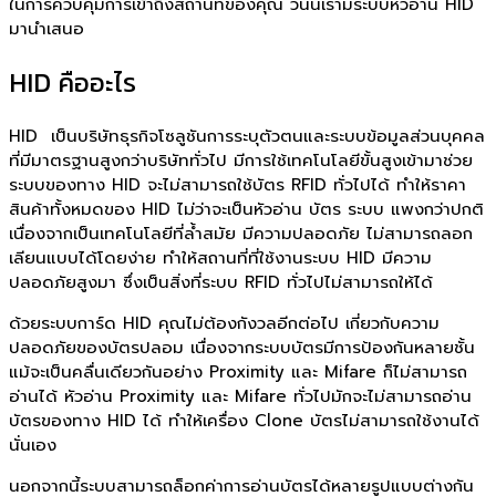
ในการควบคุมการเข้าถึงสถานที่ของคุณ วันนี้เรามีระบบหัวอ่าน HID
มานำเสนอ
HID คืออะไร
HID เป็นบริษัทธุรกิจโซลูชันการระบุตัวตนและระบบข้อมูลส่วนบุคคล
ที่มีมาตรฐานสูงกว่าบริษัททั่วไป มีการใช้เทคโนโลยีขั้นสูงเข้ามาช่วย
ระบบของทาง HID จะไม่สามารถใช้บัตร RFID ทั่วไปได้ ทำให้ราคา
สินค้าทั้งหมดของ HID ไม่ว่าจะเป็นหัวอ่าน บัตร ระบบ แพงกว่าปกติ
เนื่องจากเป็นเทคโนโลยีที่ล้ำสมัย มีความปลอดภัย ไม่สามารถลอก
เลียนแบบได้โดยง่าย ทำให้สถานที่ที่ใช้งานระบบ HID มีความ
ปลอดภัยสูงมา ซึ่งเป็นสิ่งที่ระบบ RFID ทั่วไปไม่สามารถให้ได้
ด้วยระบบการ์ด HID คุณไม่ต้องกังวลอีกต่อไป เกี่ยวกับความ
ปลอดภัยของบัตรปลอม เนื่องจากระบบบัตรมีการป้องกันหลายชั้น
แม้จะเป็นคลื่นเดียวกันอย่าง Proximity และ Mifare ก็ไม่สามารถ
อ่านได้ หัวอ่าน Proximity และ Mifare ทั่วไปมักจะไม่สามารถอ่าน
บัตรของทาง HID ได้ ทำให้เครื่อง Clone บัตรไม่สามารถใช้งานได้
นั่นเอง
นอกจากนี้ระบบสามารถล็อกค่าการอ่านบัตรได้หลายรูปแบบต่างกัน