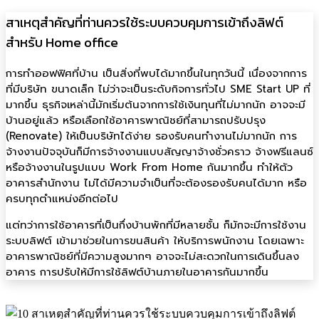
สาเหตุสำคัญที่ท่านควรใช้ระบบควบคุมการเข้าถึงลิฟต์
สำหรับ Home office
การทำออฟฟิศที่บ้าน เป็นสิ่งที่พบได้มากขึ้นในทุกวันนี้ เนื่องจากการ
ที่มีบริษัท ขนาดเล็ก ไม่ว่าจะเป็นระดับกิจการทั่วไป SME Start UP ที่
มากขึ้น ธุรกิจเหล่านี้มักเริ่มต้นจากการใช้เงินทุนที่ไม่มากนัก อาจจะมี
บ้านอยู่แล้ว หรือเลือกใช้อาคารพาณิชย์ที่สามารถปรับปรุง
(Renovate) ให้เป็นบริษัทได้ง่าย รองรับคนทำงานไม่มากนัก การ
จ้างงานปัจจุบันก็มีการจ้างงานแบบสัญญาจ้างชั่วคราว จ้างฟรีแลนซ์
หรือจ้างงานในรูปแบบ Work From Home กันมากขึ้น ทำให้ตัว
อาคารสำนักงาน ไม่ได้มีความจำเป็นที่จะต้องรองรับคนได้มาก หรือ
ครบทุกตำแหน่งอีกต่อไป
แต่ทว่าการใช้อาคารที่เป็นกึ่งบ้านพักที่มีหลายชั้น ก็มักจะมีการใช้งาน
ระบบลิฟต์ เข้ามาช่วยในการขนสินค้า ให้บริการพนักงาน โดยเฉพาะ
อาคารพาณิชย์ที่มีความสูงมากๆ อาจจะไม่สะดวกในการเดินขึ้นลง
อาคาร การปรับให้มีการใช้ลิฟต์บ้านภายในอาคารกันมากขึ้น