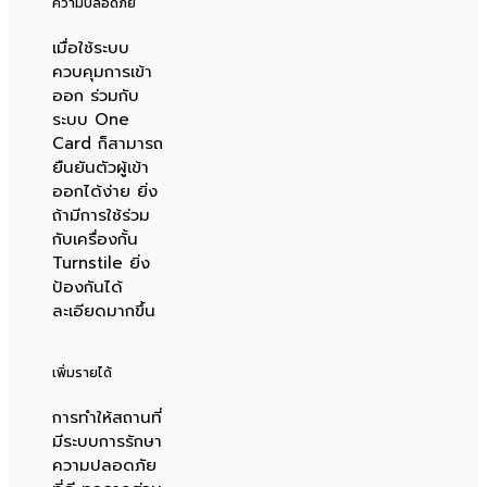
ความปลอดภัย
เมื่อใช้ระบบ
ควบคุมการเข้า
ออก ร่วมกับ
ระบบ One
Card ก็สามารถ
ยืนยันตัวผู้เข้า
ออกได้ง่าย ยิ่ง
ถ้ามีการใช้ร่วม
กับเครื่องกั้น
Turnstile ยิ่ง
ป้องกันได้
ละเอียดมากขึ้น
เพิ่มรายได้
การทำให้สถานที่
มีระบบการรักษา
ความปลอดภัย