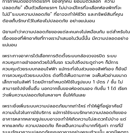
การกำหนดข้อจำกัดแรกๆ ของทุกคน ย่อมมีตัวเลือก “ความ
ปลอดภัย” เป็นตัวเลือกแรกๆ ไม่น่าจะมีใครที่จะเลือกห้องพักที่จะ
ไม่มี”ระบบความปลอดภัย” ที่อาจจะทำให้ชีวิต และทรัพย์สินที่คุณ
ต้องเก็บรักษาไว้ในห้องไม่ปลอดภัย อย่างแน่นอน
นิยามคำว่าความปลอดภัยของแต่ละคนคงไม่เหมือนกัน แต่สำหรับใน
เรื่องของที่พักอาศัยที่ทางเรานำเสนอในวันนี้นั้น มีความปลอดอย่าง
แน่นอน
เพราะทางอาคารได้เลือกการติดตั้งระบบกล้องวงจรปิด ระบบ
ควบคุมทางเข้าออกด้วยไม้กั้นรถ รวมไปถึงประตูต่างๆ ก็มีการ
ควบคุมด้วยระบบกลอนไฟฟ้า แม้กระทั่งในส่วนของลิฟท์เอง ก็ยังมี
การควบคุมด้วยระบบบัตร ดังที่ได้เห็นตามภาพ จะเห็นหัวอ่านขนาด
เล็กภายในลิฟท์ โดยมีการกำหนดให้ใช้ในรูปแบบ 1 บัตร / ชั้น ไม่
สามารถไปยังชั้นอื่น นอกจากชั้นของห้องตนเอง กับชั้น 1 ได้ เรียก
ว่าเพิ่มความปลอดภัยในหลายๆ ชั้นให้กันเลย
เพราะยิ่งเพิ่มระบบความปลอดภัยมากเท่าไหร่ ทำให้ผู้ที่อยู่อาศัยมี
ความมั่นใจในการใช้บริการ แม้การใช้ระบบรักษาความปลอดภัยของ
อาคารหลากหลายรูปแบบอาจจะทำให้เกิดความไม่สะดวกไปบ้าง แต่
หากแลกกับ ความปลอดภัย ก็คงเป็นความลำบากที่คุ้มค่า การที่มี
ระบบรักษาความปลอดภัยของอาคารอย่างครบถ้วนนั้น หากมีเหตุกา