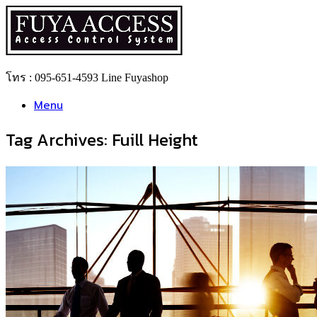
Skip
to
content
โทร : 095-651-4593 Line Fuyashop
Menu
Tag Archives:
Fuill Height