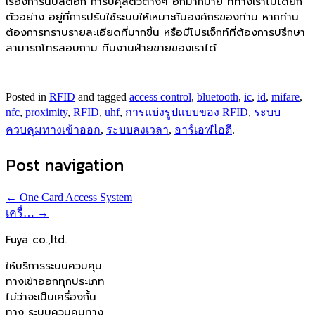
เรื่องการนับสต๊อก การปศุสัตว์ต่างๆ อีกมากมาย ที่ทางเราไม่ได้ยก
ตัวอย่าง อยู่ที่การปรับใช้ระบบให้เหมาะกับองค์กรของท่าน หากท่าน
ต้องการทราบรายละเอียดที่มากขึ้น หรือมีโปรเจ็กท์ที่ต้องการปรึกษา
สามารถโทรสอบถาม ทีมงานฝ่ายขายของเราได้
Posted in
RFID
and tagged
access control
,
bluetooth
,
ic
,
id
,
mifare
,
nfc
,
proximity
,
RFID
,
uhf
,
การแบ่งรูปแบบของ RFID
,
ระบบ
ควบคุมทางเข้าออก
,
ระบบลงเวลา
,
อาร์เอฟไอดี
.
Post navigation
←
One Card Access System
เครื่…
→
Fuya co.,ltd.
ให้บริการระบบควบคุม
ทางเข้าออกทุกประเภท
ไม่ว่าจะเป็นเครื่องกั้น
ทาง ระบบควบคุมทาง