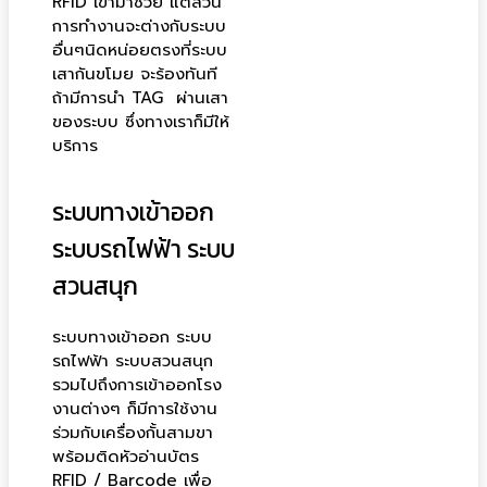
RFID เข้ามาช่วย แต่ส่วน
การทำงานจะต่างกับระบบ
อื่นๆนิดหน่อยตรงที่ระบบ
เสากันขโมย จะร้องทันที
ถ้ามีการนำ TAG ผ่านเสา
ของระบบ ซึ่งทางเราก็มีให้
บริการ
ระบบทางเข้าออก
ระบบรถไฟฟ้า ระบบ
สวนสนุก
ระบบทางเข้าออก ระบบ
รถไฟฟ้า ระบบสวนสนุก
รวมไปถึงการเข้าออกโรง
งานต่างๆ ก็มีการใช้งาน
ร่วมกับเครื่องกั้นสามขา
พร้อมติดหัวอ่านบัตร
RFID / Barcode เพื่อ