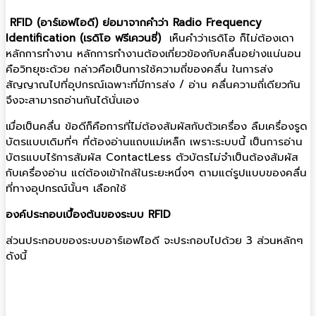
RFID (อาร์เอฟไอดี) ย่อมาจากคำว่า Radio Frequency
Identification (เรดิโอ ฟรีเควนซี่)
เห็นคำว่าเรดิโอ ก็ไม่ต้องเดา
หลักการทำงาน หลักการทำงานต้องเกี่ยวข้องกับคลื่นอย่างแน่นอน
คือวิทยุซะด้วย กล่าวคือเป็นการใช้ความถี่ของคลื่น ในการส่ง
สัญญาณไปที่อุปกรณ์เฉพาะที่มีการส่ง / อ่าน คลื่นความถี่เดียวกัน
จึงจะสามารถอ่านกันได้นั่นเอง
เมื่อเป็นคลื่น ข้อดีก็คือการที่ไม่ต้องสัมผัสกับตัวเครื่อง ลืมเครื่องรูด
บัตรแบบเดิมที่ๆ ที่ต้องอ่านแถบแม่เหล็ก เพราะระบบนี้ เป็นการอ่าน
บัตรแบบไร้การสัมผัส ContactLess ตัวบัตรไม่จำเป็นต้องสัมผัส
กับเครื่องอ่าน แต่ต้องเข้าใกล้ในระยะหนึ่งๆ ตามแต่รูปแบบของคลื่น
ที่ทางอุปกรณ์นั้นๆ เลือกใช้
องค์ประกอบเบื้องต้นของระบบ RFID
ส่วนประกอบของระบบอาร์เอฟไอดี จะประกอบไปด้วย 3 ส่วนหลักๆ
ดังนี้