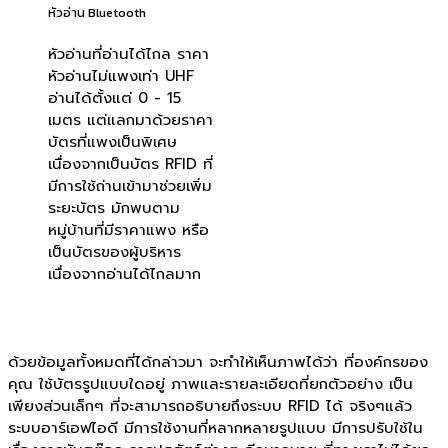
หัวอ่าน Bluetooth
หัวอ่านที่อ่านได้ไกล ราคา
หัวอ่านไม่แพงเท่า UHF
อ่านได้ตั้งแต่ 0 - 15
เมตร แต่แลกมาด้วยราคา
บัตรที่แพงเป็นพิเศษ
เนื่องจากเป็นบัตร RFID ที่
มีการใช้ถ่านเข้ามาช่วยเพิ่ม
ระยะบัตร มักพบตาม
หมู่บ้านที่มีราคาแพง หรือ
เป็นบัตรของผู้บริหาร
เนื่องจากอ่านได้ไกลมาก
ด้วยข้อมูลทั้งหมดที่ได้กล่าวมา จะทำให้เห็นภาพได้ว่า ที่องค์กรของ
คุณ ใช้บัตรรูปแบบใดอยู่ ภาพและรายละเอียดที่ยกตัวอย่าง เป็น
เพียงส่วนเล็กๆ ที่จะสามารถอธิบายถึงระบบ RFID ได้ จริงๆแล้ว
ระบบอาร์เอฟไอดี มีการใช้งานที่หลากหลายรูปแบบ มีการปรับใช้ใน