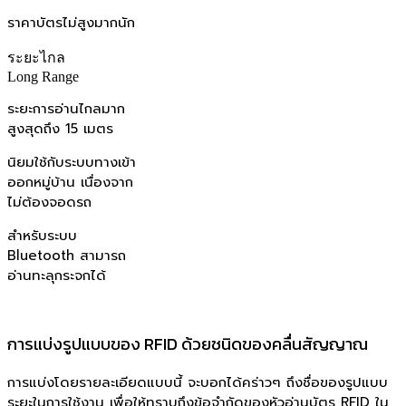
ราคาบัตรไม่สูงมากนัก
ระยะไกล
Long Range
ระยะการอ่านไกลมาก
สูงสุดถึง 15 เมตร
นิยมใช้กับระบบทางเข้า
ออกหมู่บ้าน เนื่องจาก
ไม่ต้องจอดรถ
สำหรับระบบ
Bluetooth สามารถ
อ่านทะลุกระจกได้
การแบ่งรูปแบบของ RFID ด้วยชนิดของคลื่นสัญญาณ
การแบ่งโดยรายละเอียดแบบนี้ จะบอกได้คร่าวๆ ถึงชื่อของรูปแบบ
ระยะในการใช้งาน เพื่อให้ทราบถึงข้อจำกัดของหัวอ่านบัตร RFID ใน