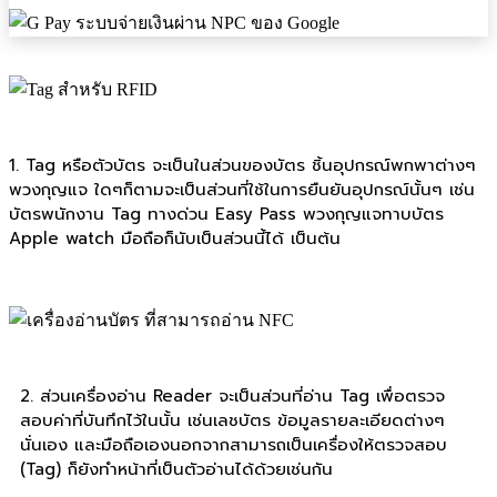
1. Tag หรือตัวบัตร จะเป็นในส่วนของบัตร ชิ้นอุปกรณ์พกพาต่างๆ
พวงกุญแจ ใดๆก็ตามจะเป็นส่วนที่ใช้ในการยืนยันอุปกรณ์นั้นๆ เช่น
บัตรพนักงาน Tag ทางด่วน Easy Pass พวงกุญแจทาบบัตร
Apple watch มือถือก็นับเป็นส่วนนี้ได้ เป็นต้น
2. ส่วนเครื่องอ่าน Reader จะเป็นส่วนที่อ่าน Tag เพื่อตรวจ
สอบค่าที่บันทึกไว้ในนั้น เช่นเลชบัตร ข้อมูลรายละเอียดต่างๆ
นั่นเอง และมือถือเองนอกจากสามารถเป็นเครื่องให้ตรวจสอบ
(Tag) ก็ยังทำหน้าที่เป็นตัวอ่านได้ด้วยเช่นกัน