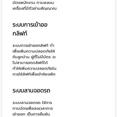
บัตรพนักงาน ทาบลงบน
เครื่องที่มีตัวอ่านสัญญาณ
ระบบการเข้าออ
กลิฟท์
ระบบการเข้าออกลิฟท์ ทำ
เพื่อเพิ่มความปลอดภัยให้
กับลูกบ้าน ผู้ที่ไม่มีบัตร จะ
ไม่สามารถกดลิฟท์ได้
ทำให้เพิ่มความปลอดภัยใน
การใช้ลิฟท์เพื่อเข้าห้องพัก
ระบบลานจอดรถ
ระบบลานจอดรถ ใช้การ
ทาบบัตรเพื่อลงเวลาการ
เข้าออก เป็นการยืนยัน