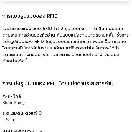
การแบ่งรูปแบบของ RFID
เราสามารถแบ่งระบบ RFID ได้ 2 รูปแบบใหญ่ๆ ได้เป็น แบบแบ่ง
ตามระยะการอ่านของหัวอ่าน กับแบบแบ่งตามมาตรฐานคลื่น ซึ่งการ
แบ่งรูปแบบของ RFID ในรูปแบบระยะจะง่ายกว่า เพราะเป็นการแบ่ง
โดยกว้างไม่เจาะลึกในรายละเอียด แต่ก็พอจะทำให้เห็นภาพได้ว่า
แต่ละแบบต่างกันอย่างไร และเหมาะสมกับระบบใดบ้าง จะขอยก
ตัวอย่างดังนี้
การแบ่งรูปแบบของ RFID โดยแบ่งตามระยะการอ่าน
ระยะใกล้
Short Range
ระยะเริ่มต้น ตั่งแต่ 0
- 5 cm
สามารถจับภาพผู้ทาบ