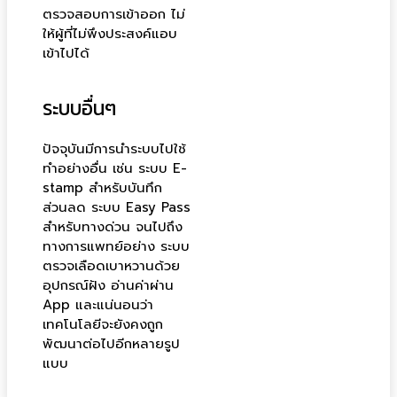
ตรวจสอบการเข้าออก ไม่
ให้ผู้ที่ไม่พึงประสงค์แอบ
เข้าไปได้
ระบบอื่นๆ
ปัจจุบันมีการนำระบบไปใช้
ทำอย่างอื่น เช่น ระบบ E-
stamp สำหรับบันทึก
ส่วนลด ระบบ Easy Pass
สำหรับทางด่วน จนไปถึง
ทางการแพทย์อย่าง ระบบ
ตรวจเลือดเบาหวานด้วย
อุปกรณ์ฝัง อ่านค่าผ่าน
App และแน่นอนว่า
เทคโนโลยีจะยังคงถูก
พัฒนาต่อไปอีกหลายรูป
แบบ