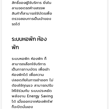
สิทธิ์ของผู้ใช้บริการ ยิ่งใน
ลานจอดรถห้างสรรพ
สินค้าก็สามารถใช้บัตรเพื่อ
ตรวจสอบการเป็นเจ้าของ
รถได้
ระบบหอพัก ห้อง
พัก
ระบบหอพัก ห้องพัก ก็
สามารถเลือกใช้บริการ
เป็นการทาบบัตร เพื่อเข้า
ห้องพักได้ เพื่อความ
ปลอดภัยในการเข้าออก ไม่
ต้องใช้กุญแจ สามารถปรับ
ให้ใช้ร่วมกับ ระบบประหยัด
พลังงาน Energy Saving
ได้ เมื่อออกจากห้องพักไฟ
ก็จะปิดนั่นเอง